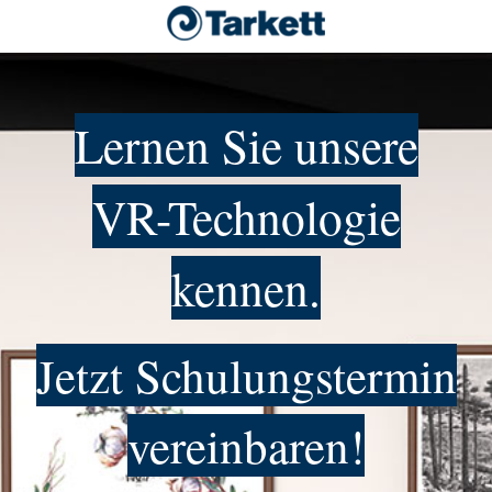
Lernen Sie unsere
VR-Technologie
kennen.
Jetzt Schulungstermin
vereinbaren!